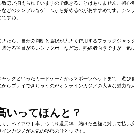
の数ほど揃えられていますので飽きることはありません。初心
トなどのシンプルなゲームから始めるのがおすすめです。シン
力ですね。
てきたら、自分の判断と選択が大きく作用するブラックジャッ
、賭ける項目が多いシックボーなどは、熟練者向きですが一気
。
ジャックといったカードゲームからスポーツベットまで、遊び
先からプレイできちゃうのがオンラインカジノの大きな魅力な
高いってほんと？
より、ペイアウト率、つまり還元率（賭けた金額に対して払い
ラインカジノが人気の秘密のひとつです。