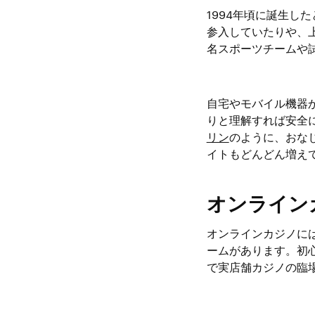
1994年頃に誕生
参入していたりや、
名スポーツチームや
自宅やモバイル機器
りと理解すれば安全
リン
のように、おな
イトもどんどん増え
オンライン
オンラインカジノに
ームがあります。初
で実店舗カジノの臨