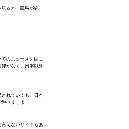
を見ると、競馬が約
いてのニュースを目に
法律がなく、日本以外
営されていても、日本
で遊べますよ！
と言えないサイトもあ