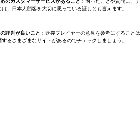
語対応のカスタマーサービスがあること
：困ったことや質問に、チ
とは、日本人顧客を大切に思っている証しとも言えます。
ミ等の評判が良いこと
：既存プレイヤーの意見を参考にすること
価するさまざまなサイトがあるのでチェックしましょう。