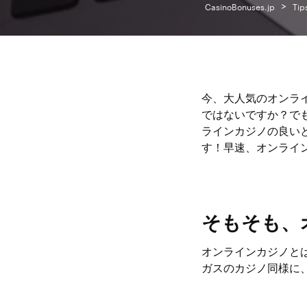
>
CasinoBonuses.jp
Tip
今、大人気のオンラ
ではないですか？で
ラインカジノの良い
す！早速、オンライ
そもそも、
オンラインカジノと
ガスのカジノ同様に