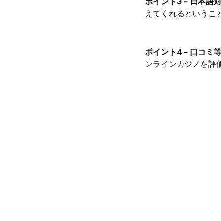
ポイント3 – 日本
えてくれるというこ
ポイント4 – 口コ
ンラインカジノを評