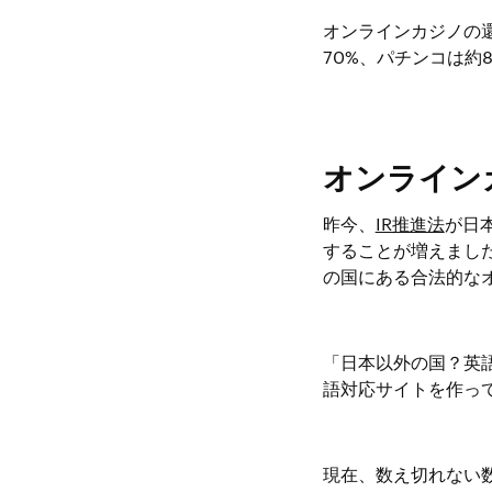
オンラインカジノの
70%、パチンコは約
オンライン
昨今、
IR推進法
が日
することが増えまし
の国にある合法的な
「日本以外の国？英
語対応サイトを作っ
現在、数え切れない