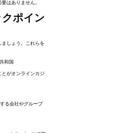
必要はありません。
ックポイン
しましょう。これらを
共和国
ことがオンラインカジ
する会社やグループ