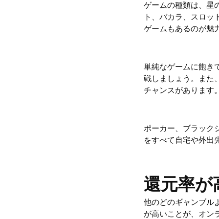
ゲームの種類は、星
ト、バカラ、スロッ
ゲームもあるのが魅
単純なゲームに飽き
戦しましょう。また
チャンスがあります
ポーカー、ブラック
をすべて自宅や外出
還元率が
他のどのギャンブル
が高いことが、オン