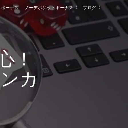
ノボーナス
ノーデポジットボーナス
ブログ
心！
インカ