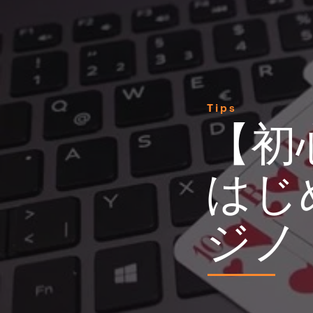
Tips
【初
はじ
ジノ