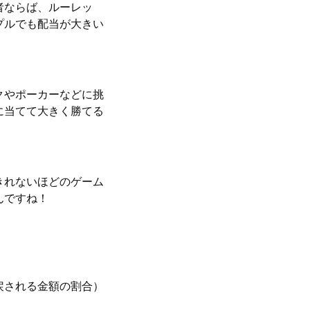
者ならば、ルーレッ
プルでも配当が大きい
クやポーカーなどに挑
に当てて大きく勝てる
きれないほどのゲーム
んですね！
戻される金額の割合）