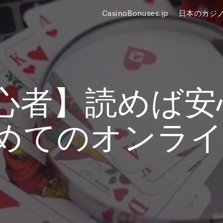
CasinoBonuses.jp
日本のカジ
心者】読めば安
めてのオンラ