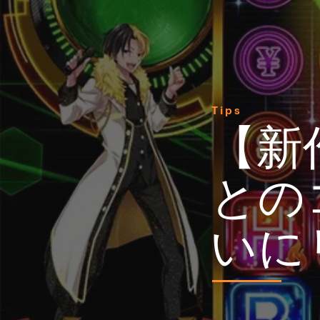
Tips
【新作
との
いに