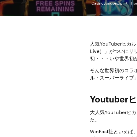
>
CasinoBonuses.jp
Tip
人気YouTuberヒ
Live）」がついに
初・・・いや世界初
そんな世界初のコラ
ル・スーパーライブ
Youtub
大人気YouTuber
た。
WinFast社とい