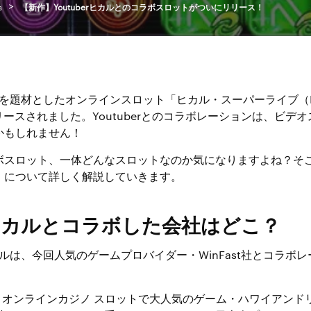
>
s
【新作】Youtuberヒカルとのコラボスロットがついにリリース！
カルを題材としたオンラインスロット「ヒカル・スーパーライブ（Hika
リリースされました。Youtuberとのコラボレーションは、ビデ
かもしれません！
ボスロット、一体どんなスロットなのか気になりますよね？そ
」について詳しく解説していきます。
erヒカルとコラボした会社はどこ？
ヒカルは、今回人気のゲームプロバイダー・WinFast社とコラボ
えば、オンラインカジノ スロットで大人気のゲーム・ハワイアン