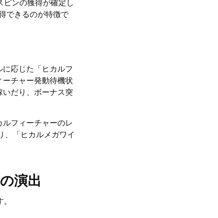
スピンの獲得が確定し
獲得できるのが特徴で
。
ルに応じた「ヒカルフ
ィーチャー発動待機状
稼いだり、ボーナス突
カルフィーチャーのレ
り、「ヒカルメガワイ
の演出
す。