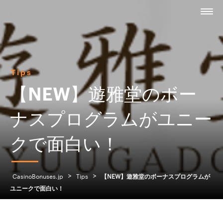
Tips
【NEW】遊雅堂のボー
ナスプログラムがユニー
クで面白い！
>
>
CasinoBonuses.jp
Tips
【NEW】遊雅堂のボーナスプログラムが
ユニークで面白い！