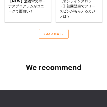
【NEW】遊雅堂のボー
【オンラインスロッ
ナスプログラムがユニ
ト】初回登録でフリー
ークで面白い！
スピンがもらえるカジ
ノは？
LOAD MORE
We recommend