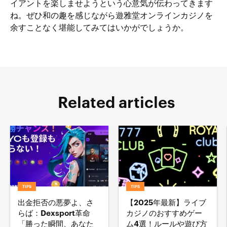
イアントを楽しませようという心意気が伝わってきます
ね。ぜひ和の趣を感じながら遊雅堂オンラインカジノを
余すことなく堪能してみてはいかがでしょうか。
Related articles
TIPS
TIPS
出金拒否の悪夢よ、さ
【2025年最新】ライブ
らば：Dexsport革命
カジノのおすすめゲー
「勝った瞬間、あなた
ム4選！ルールや遊び方