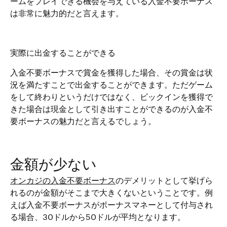
ームをプレイできる機会を与えている入金不要ボーナス
は非常に魅力的だと言えます。
実際に出金することができる
入金不要ボーナスで賞金を獲得した場合、その賞金は状
況を満たすことで出金することができます。ただゲーム
をして終わりというだけではなく、ビックインを獲得で
きた場合は現金として引き出すことができるのが入金不
要ボーナスの魅力だと言えるでしょう。
金額が少ない
オンカジの入金不要ボーナス
のデメリットとして挙げら
れるのが金額がそこまで大きくないということです。例
えば入金不要ボーナスがボーナスマネーとして付与され
る場合、30ドルから50ドルが平均となります。