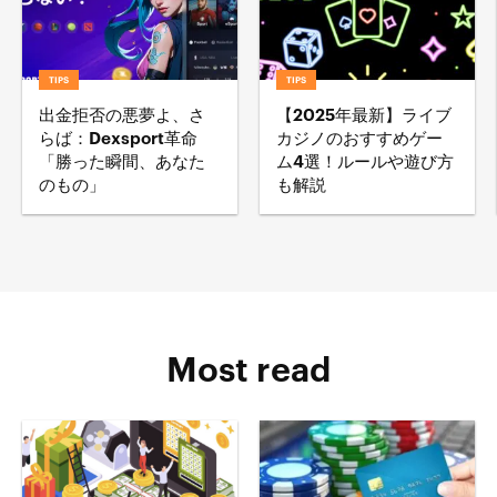
TIPS
TIPS
出金拒否の悪夢よ、さ
【2025年最新】ライブ
らば：Dexsport革命
カジノのおすすめゲー
「勝った瞬間、あなた
ム4選！ルールや遊び方
のもの」
も解説
Most read