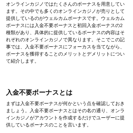
オンラインカジノではたくさんのボーナスを用意してい
ます。その中でも多くのオンラインカジノが売りとして
提供しているのがウェルカムボーナスです。ウェルカム
ボーナスには入金不要ボーナスと初回入金ボーナスの2
種類があり、具体的に提供しているボーナスの内容はそ
れぞれのオンラインカジノで異なります。そこでこの記
事では、入金不要ボーナスにフォーカスを当てながら、
ボーナスを獲得することのメリットとデメリットについ
て紹介します。
入金不要ボーナスとは
まずは入金不要ボーナスが何かという点を確認しておき
ましょう。入金不要ボーナスとはその名の通り、オンラ
インカジノがアカウントを作成するだけでユーザーに提
供しているボーナスのことを言います。