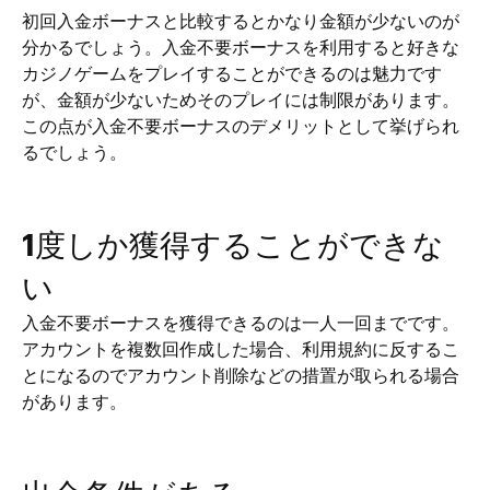
初回入金ボーナスと比較するとかなり金額が少ないのが
分かるでしょう。入金不要ボーナスを利用すると好きな
カジノゲームをプレイすることができるのは魅力です
が、金額が少ないためそのプレイには制限があります。
この点が入金不要ボーナスのデメリットとして挙げられ
るでしょう。
1度しか獲得することができな
い
入金不要ボーナスを獲得できるのは一人一回までです。
アカウントを複数回作成した場合、利用規約に反するこ
とになるのでアカウント削除などの措置が取られる場合
があります。